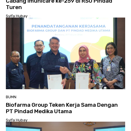
Cabang Imunicare ke-259 di RSU Pindad
Turen
Syifa Hubay
-
BUMN
Biofarma Group Teken Kerja Sama Dengan
PT Pindad Medika Utama
Syifa Hubay
-