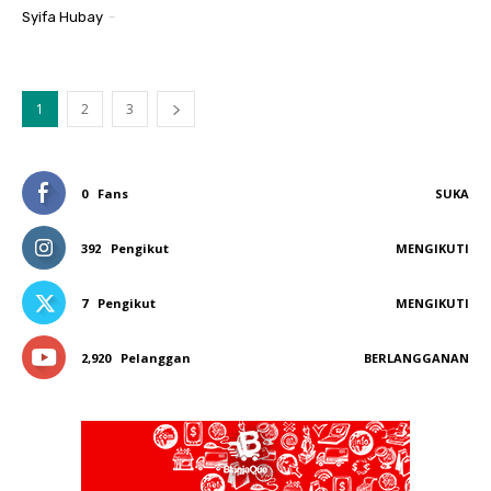
Syifa Hubay
-
1
2
3
0
Fans
SUKA
392
Pengikut
MENGIKUTI
7
Pengikut
MENGIKUTI
2,920
Pelanggan
BERLANGGANAN