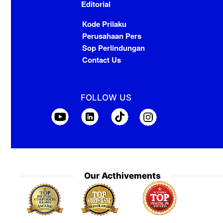
Editorial
Kode Prilaku
Perusahaan Pers
Sop Perlindungan
Contact Us
FOLLOW US
Our Acthivements