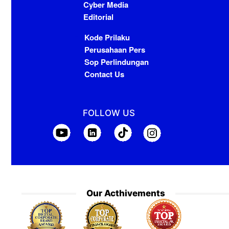
Cyber Media
Editorial
Kode Prilaku
Perusahaan Pers
Sop Perlindungan
Contact Us
FOLLOW US
Our Acthivements