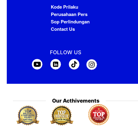
Kode Prilaku
Perusahaan Pers
Sop Perlindungan
Contact Us
FOLLOW US
Our Acthivements