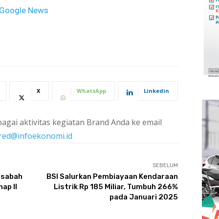
Google News
X
WhatsApp
Linkedin
agai aktivitas kegiatan Brand Anda ke email
red@infoekonomi.id
SEBELUM
asabah
BSI Salurkan Pembiayaan Kendaraan
ap II
Listrik Rp 185 Miliar, Tumbuh 266%
pada Januari 2025