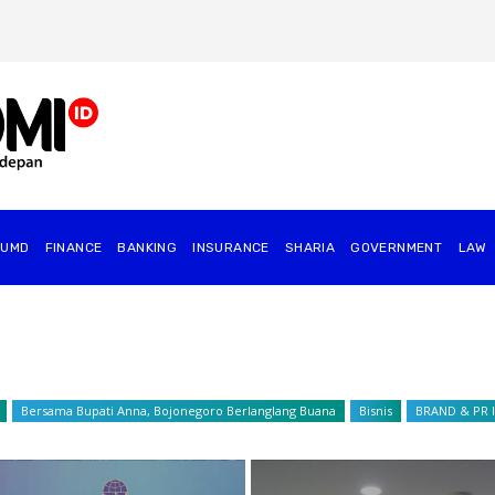
BUMD
FINANCE
BANKING
INSURANCE
SHARIA
GOVERNMENT
⁠LAW
Bersama Bupati Anna, Bojonegoro Berlanglang Buana
Bisnis
BRAND & PR 