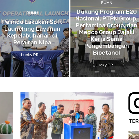
BUMN
Dukung Program E20
BUMN
Nasional, PTPN Group,
Pelindo Lakukan Soft
Pertamina Group, dan
Launching Layanan
Medco Group Jajaki
Kepelabuhanan di
Kerja Sama
Perairan Nipa
Pengembangan
Bioetanol
Lucky PR
-
Lucky PR
-
TER