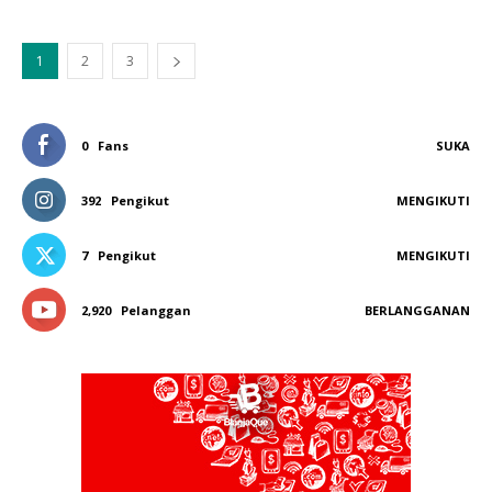
1
2
3
0
Fans
SUKA
392
Pengikut
MENGIKUTI
7
Pengikut
MENGIKUTI
2,920
Pelanggan
BERLANGGANAN