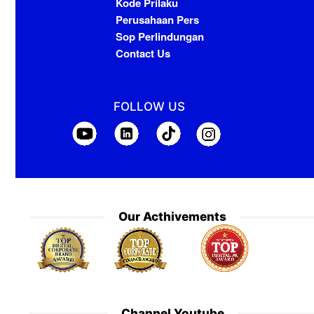
Kode Prilaku
Perusahaan Pers
Sop Perlindungan
Contact Us
FOLLOW US
Our Acthivements
Channel Youtube