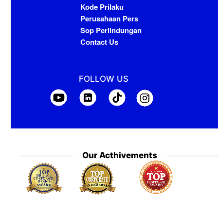
Kode Prilaku
Perusahaan Pers
Sop Perlindungan
Contact Us
FOLLOW US
Our Acthivements