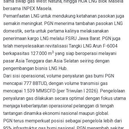
sama swap gas West Natuna, hingga HOA LNG Blok Masela
bersama INPEX Masela.
Pemanfaatan LNG untuk mendukung ketahanan pasokan juga
semakin meningkat. PGN menerima tambahan pasokan LNG
domestik, serta untuk pertama kalinya melaksanakan
penerimaan kargo LNG melalui FSRU Jawa Barat. PGN juga
telah menyelesaikan revitalisasi Tangki LNG Arun F-6004
3
berkapasitas 127.000 m
yang siap beroperasi melayani
pasar Asia Tenggara dan Asia Selatan seiring dengan
pengembangan bisnis LNG Hub.
Dari sisi operasional, volume penyaluran gas bumi PGN
mencapai 777 BBTUD, dengan volume transmisi gas
mencapai 1.539 MMSCFD (per Triwulan I 2026). Pengelolaan
penyaluran gas dilakukan secara optimal dengan fokus utama
menjaga keberlanjutan operasional pelanggan di tengah
tantangan dinamika ekonomi nasional maupun global.
PGN terus memperkuat posisi sebagai pengelola lebih dari
95% infrastruktur gas bumi nasional. PGN menambah sekitar