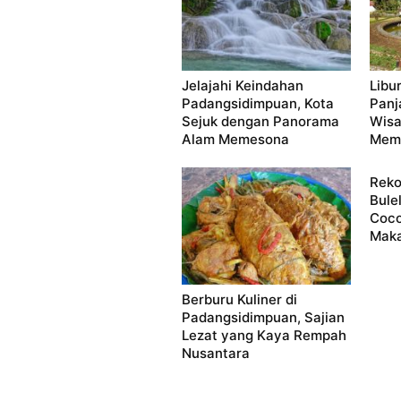
Jelajahi Keindahan
Libu
Padangsidimpuan, Kota
Panj
Sejuk dengan Panorama
Wisa
Alam Memesona
Mema
Reko
Bule
Coco
Maka
Berburu Kuliner di
Padangsidimpuan, Sajian
Lezat yang Kaya Rempah
Nusantara