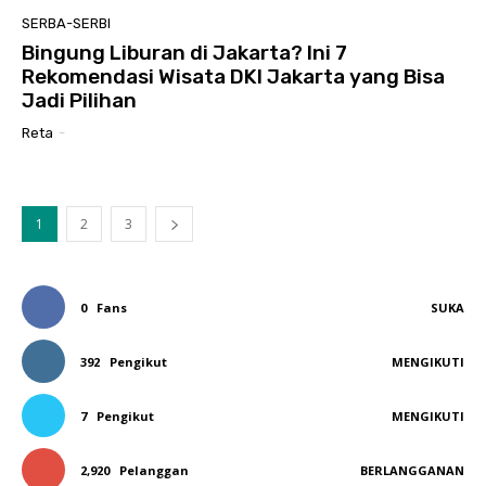
SERBA-SERBI
Bingung Liburan di Jakarta? Ini 7
Rekomendasi Wisata DKI Jakarta yang Bisa
Jadi Pilihan
Reta
-
1
2
3
0
Fans
SUKA
392
Pengikut
MENGIKUTI
7
Pengikut
MENGIKUTI
2,920
Pelanggan
BERLANGGANAN