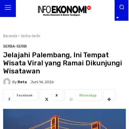
Beranda
Serba-Serbi
SERBA-SERBI
Jelajahi Palembang, Ini Tempat
Wisata Viral yang Ramai Dikunjungi
Wisatawan
By
Reta
Juni 14, 2026
Facebook
X
WhatsApp