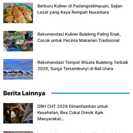
Berburu Kuliner di Padangsidimpuan, Sajian
Lezat yang Kaya Rempah Nusantara
Rekomendasi Kuliner Buleleng Paling Enak,
Cocok untuk Pecinta Makanan Tradisional
Rekomendasi Tempat Wisata Buleleng Terbaik
2026, Surga Tersembunyi di Bali Utara
Berita Lainnya
DBH CHT 2026 Dimanfaatkan untuk
Kesehatan, Bea Cukai Gresik Ajak
Masyarakat...