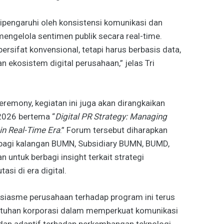
 dipengaruhi oleh konsistensi komunikasi dan
gelola sentimen publik secara real-time.
 bersifat konvensional, tetapi harus berbasis data,
n ekosistem digital perusahaan,” jelas Tri
remony, kegiatan ini juga akan dirangkaikan
026 bertema “
Digital PR Strategy: Managing
 in Real-Time Era
.” Forum tersebut diharapkan
 bagi kalangan BUMN, Subsidiary BUMN, BUMD,
 untuk berbagi insight terkait strategi
si di era digital.
siasme perusahaan terhadap program ini terus
utuhan korporasi dalam memperkuat komunikasi
, dan adaptif terhadap perkembangan teknologi