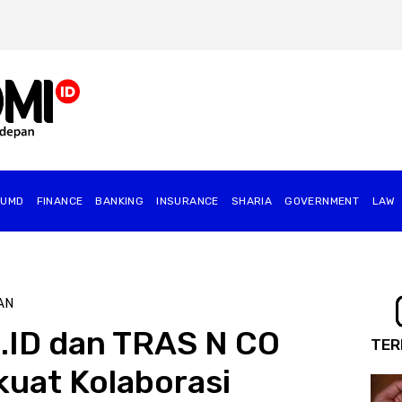
BUMD
FINANCE
BANKING
INSURANCE
SHARIA
GOVERNMENT
⁠LAW
AN
ID dan TRAS N CO
TER
kuat Kolaborasi