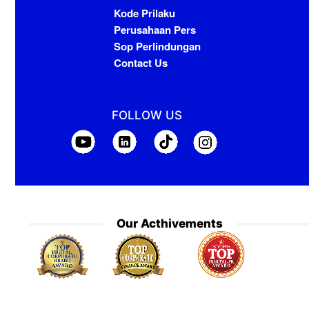
Kode Prilaku
Perusahaan Pers
Sop Perlindungan
Contact Us
FOLLOW US
Our Acthivements