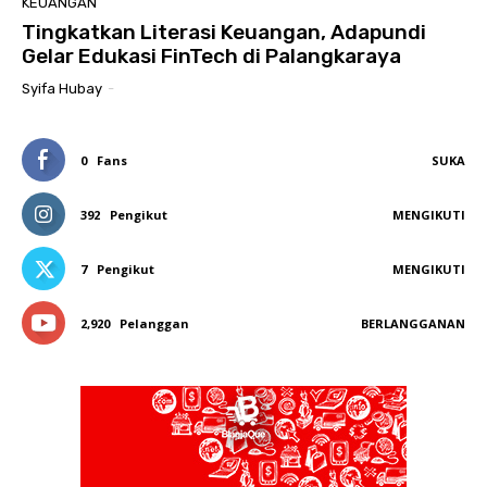
KEUANGAN
Tingkatkan Literasi Keuangan, Adapundi
Gelar Edukasi FinTech di Palangkaraya
Syifa Hubay
-
0
Fans
SUKA
392
Pengikut
MENGIKUTI
7
Pengikut
MENGIKUTI
2,920
Pelanggan
BERLANGGANAN