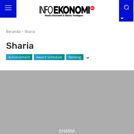
Beranda
Sharia
Sharia
Achievement
Award Schedule
Banking
SHARIA