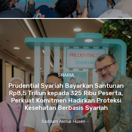
SHARIA
Prudential Syariah Bayarkan Santunan
Rp8,5 Triliun kepada 325 Ribu Peserta,
Perkuat Komitmen Hadirkan Proteksi
Kesehatan Berbasis Syariah
Saddam Akmal Husen
-