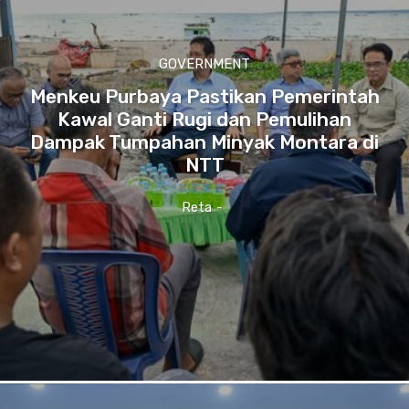
GOVERNMENT
Menkeu Purbaya Pastikan Pemerintah
Kawal Ganti Rugi dan Pemulihan
Dampak Tumpahan Minyak Montara di
NTT
Reta
-