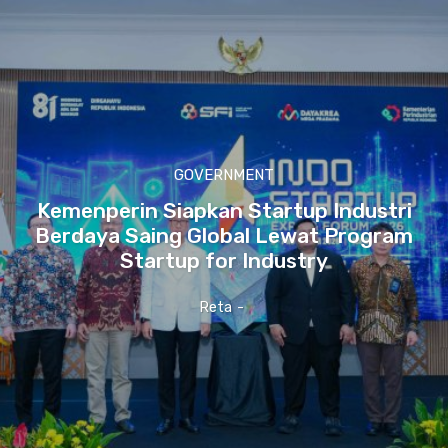
GOVERNMENT
Kemenperin Siapkan Startup Industri
Berdaya Saing Global Lewat Program
Startup for Industry
Reta
-