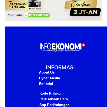
INFORMASI
About Us
Cyber Media
Editorial
Kode Prilaku
Perusahaan Pers
Sop Perlindungan