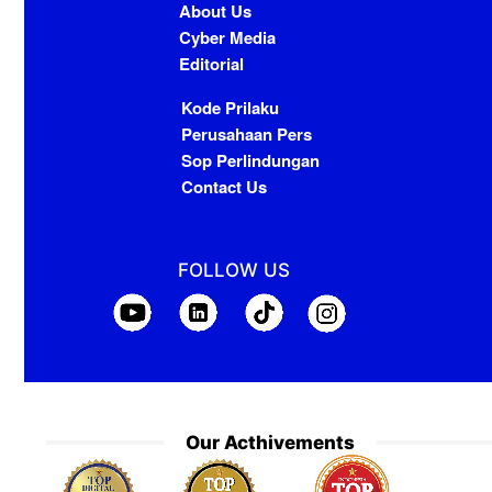
About Us
Cyber Media
Editorial
Kode Prilaku
Perusahaan Pers
Sop Perlindungan
Contact Us
FOLLOW US
Our Acthivements