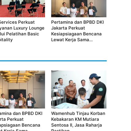
Services Perkuat
Pertamina dan BPBD DKI
yanan Luxury Lounge
Jakarta Perkuat
lui Pelatihan Basic
Kesiapsiagaan Bencana
itality
Lewat Kerja Sama...
amina dan BPBD DKI
Wamenhub Tinjau Korban
rta Perkuat
Kebakaran KM Mutiara
apsiagaan Bencana
Sentosa II, Jasa Raharja
t Kerja Sama...
Pastikan...