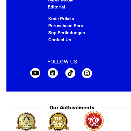
Editorial
Kode Prilaku
Perusahaan Pers
Sop Perlindungan
Contact Us
FOLLOW US
Our Acthivements