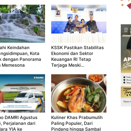
jahi Keindahan
KSSK Pastikan Stabilitas
ngsidimpuan, Kota
Ekonomi dan Sektor
k dengan Panorama
Keuangan RI Tetap
m Memesona
Terjaga Meski...
o DAMRI Agustus
Kuliner Khas Prabumulih
, Perjalanan dari
Paling Populer, Dari
ara YIA ke
Pindang hingga Sambal