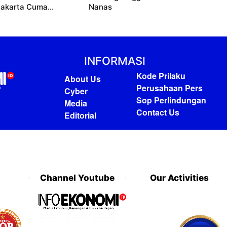
akarta Cuma...
Nanas
INFORMASI
Kode Prilaku
About Us
Perusahaan Pers
Cyber
Sop Perlindungan
Media
Contact Us
Editorial
Channel Youtube
Our Activities