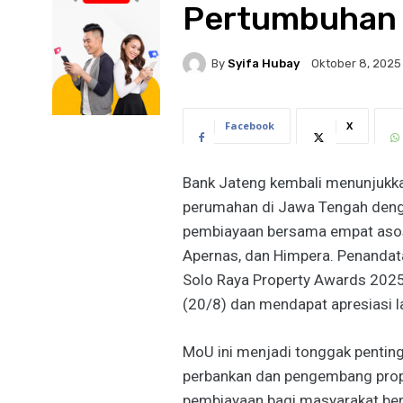
Pertumbuhan 
By
Syifa Hubay
Oktober 8, 2025
Facebook
X
Bank Jateng kembali menunjuk
perumahan di Jawa Tengah den
pembiayaan bersama empat asosi
Apernas, dan Himpera. Penandat
Solo Raya Property Awards 2025,
(20/8) dan mendapat apresiasi 
MoU ini menjadi tonggak pentin
perbankan dan pengembang prop
pembiayaan bagi masyarakat be