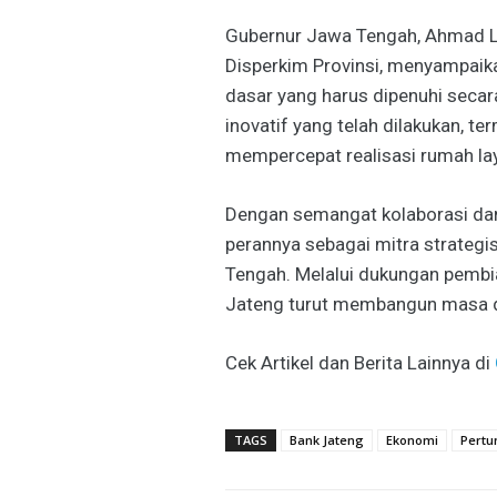
Gubernur Jawa Tengah, Ahmad Lu
Disperkim Provinsi, menyampaik
dasar yang harus dipenuhi secara
inovatif yang telah dilakukan, t
mempercepat realisasi rumah lay
Dengan semangat kolaborasi dan
perannya sebagai mitra strate
Tengah. Melalui dukungan pembia
Jateng turut membangun masa de
Cek Artikel dan Berita Lainnya di
TAGS
Bank Jateng
Ekonomi
Pertu