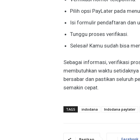
Pilih opsi PayLater pada men
Isi formulir pendaftaran dan 
Tunggu proses verifikasi.
Selesai! Kamu sudah bisa men
Sebagai informasi, verifikasi pro
membutuhkan waktu setidaknya sat
bersabar dan pastikan seluruh pe
semakin cepat.
TAGS
indodana
Indodana paylater
Facebook
Bagikan