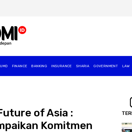
BUMD
FINANCE
BANKING
INSURANCE
SHARIA
GOVERNMENT
⁠LAW
uture of Asia :
TER
mpaikan Komitmen