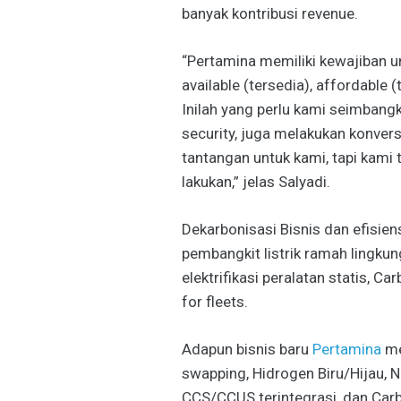
banyak kontribusi revenue.
“Pertamina memiliki kewajiban 
available (tersedia), affordable (
Inilah yang perlu kami seimban
security, juga melakukan konvers
tantangan untuk kami, tapi kami 
lakukan,” jelas Salyadi.
Dekarbonisasi Bisnis dan efisien
pembangkit listrik ramah lingkung
elektrifikasi peralatan statis, C
for fleets.
Adapun bisnis baru
Pertamina
me
swapping, Hidrogen Biru/Hijau, N
CCS/CCUS terintegrasi, dan Car