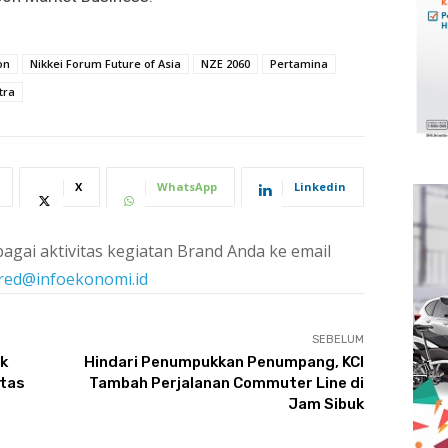
on
Nikkei Forum Future of Asia
NZE 2060
Pertamina
tra
X
WhatsApp
Linkedin
agai aktivitas kegiatan Brand Anda ke email
red@infoekonomi.id
SEBELUM
k
Hindari Penumpukkan Penumpang, KCI
tas
Tambah Perjalanan Commuter Line di
Jam Sibuk