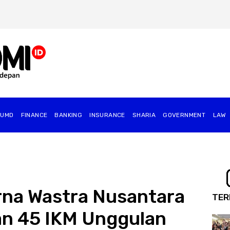
BUMD
FINANCE
BANKING
INSURANCE
SHARIA
GOVERNMENT
⁠LAW
na Wastra Nusantara
TER
an 45 IKM Unggulan