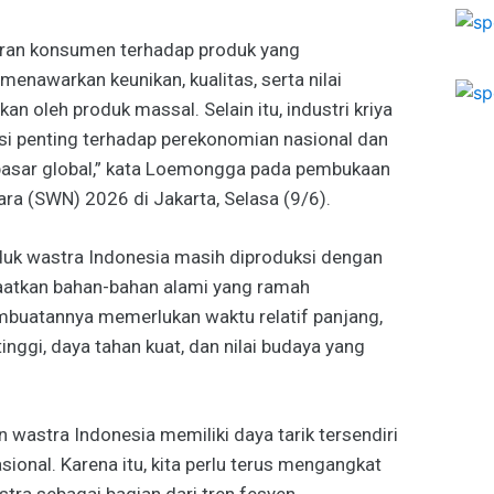
aran konsumen terhadap produk yang
menawarkan keunikan, kualitas, serta nilai
an oleh produk massal. Selain itu, industri kriya
usi penting terhadap perekonomian nasional dan
pasar global,” kata Loemongga pada pembukaan
a (SWN) 2026 di Jakarta, Selasa (9/6).
duk wastra Indonesia masih diproduksi dengan
faatkan bahan-bahan alami yang ramah
mbuatannya memerlukan waktu relatif panjang,
inggi, daya tahan kuat, dan nilai budaya yang
.
wastra Indonesia memiliki daya tarik tersendiri
sional. Karena itu, kita perlu terus mengangkat
a sebagai bagian dari tren fesyen