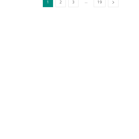
...
1
2
3
19