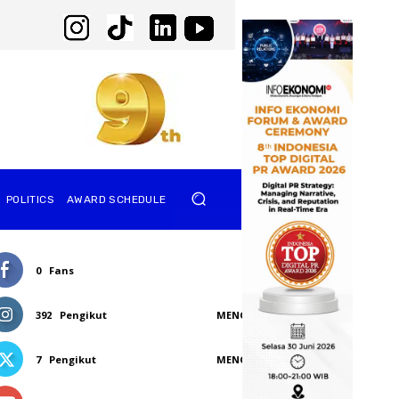
POLITICS
AWARD SCHEDULE
0
Fans
SUKA
392
Pengikut
MENGIKUTI
7
Pengikut
MENGIKUTI