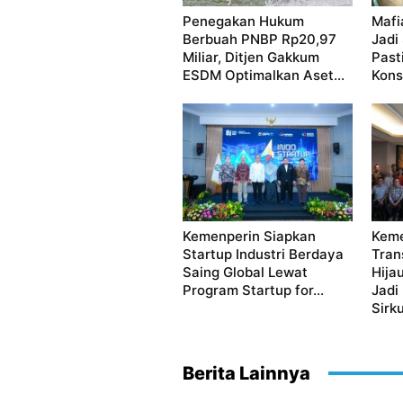
Penegakan Hukum
Mafi
Berbuah PNBP Rp20,97
Jadi
Miliar, Ditjen Gakkum
Past
ESDM Optimalkan Aset...
Kon
Kemenperin Siapkan
Keme
Startup Industri Berdaya
Tran
Saing Global Lewat
Hija
Program Startup for...
Jadi
Sirku
Berita Lainnya