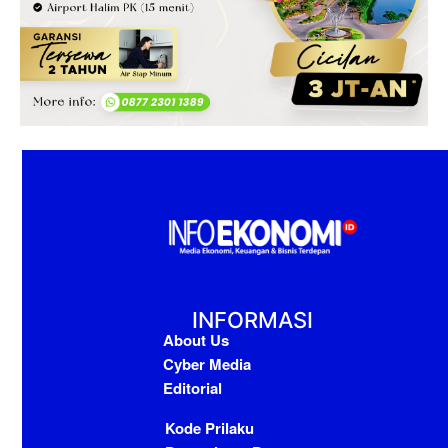
INFORMASI
About Us
Cyber Media
Editorial
Kode Prilaku