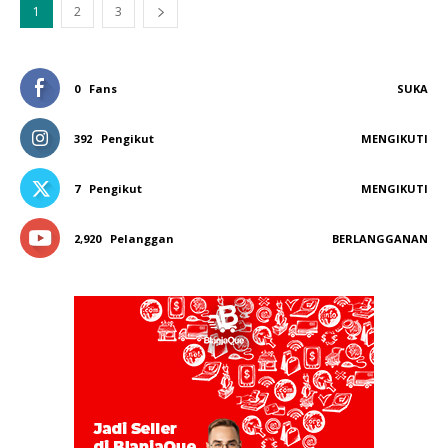
1
2
3
0
Fans
SUKA
392
Pengikut
MENGIKUTI
7
Pengikut
MENGIKUTI
2,920
Pelanggan
BERLANGGANAN