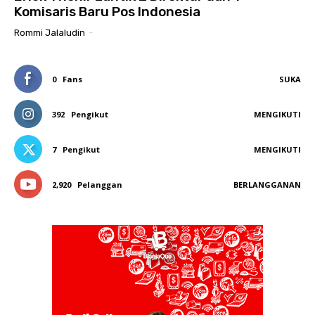
Komisaris Baru Pos Indonesia
Rommi Jalaludin
-
0
Fans
SUKA
392
Pengikut
MENGIKUTI
7
Pengikut
MENGIKUTI
2,920
Pelanggan
BERLANGGANAN