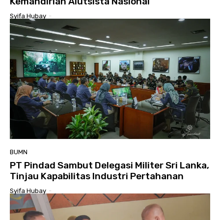
Kemandirian Alutsista Nasional
Syifa Hubay
-
BUMN
PT Pindad Sambut Delegasi Militer Sri Lanka,
Tinjau Kapabilitas Industri Pertahanan
Syifa Hubay
-