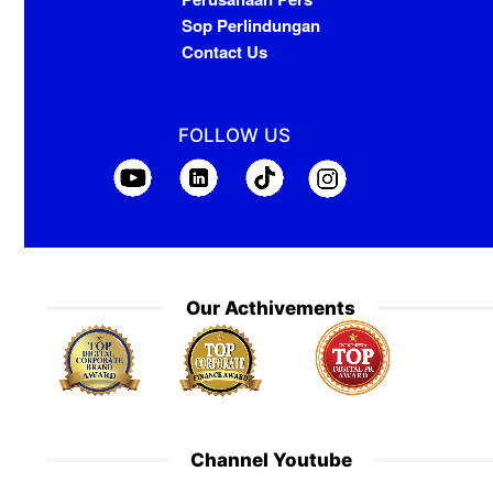
Sop Perlindungan
Contact Us
FOLLOW US
Our Acthivements
Channel Youtube