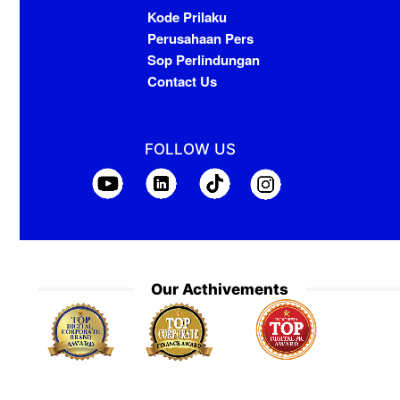
Kode Prilaku
Perusahaan Pers
Sop Perlindungan
Contact Us
FOLLOW US
Our Acthivements