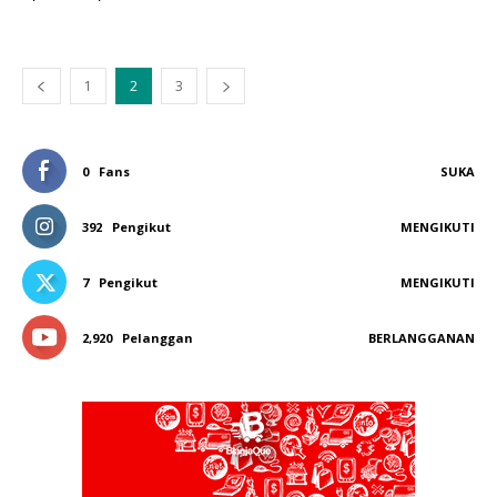
1
2
3
0
Fans
SUKA
392
Pengikut
MENGIKUTI
7
Pengikut
MENGIKUTI
2,920
Pelanggan
BERLANGGANAN