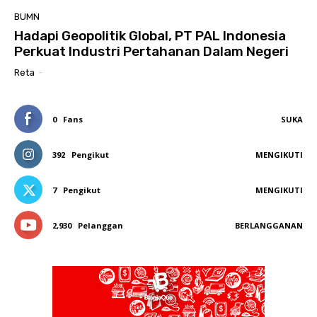
BUMN
Hadapi Geopolitik Global, PT PAL Indonesia
Perkuat Industri Pertahanan Dalam Negeri
Reta
-
0
Fans
SUKA
392
Pengikut
MENGIKUTI
7
Pengikut
MENGIKUTI
2,930
Pelanggan
BERLANGGANAN