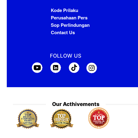
Kode Prilaku
Perusahaan Pers
Sop Perlindungan
Contact Us
FOLLOW US
Our Acthivements