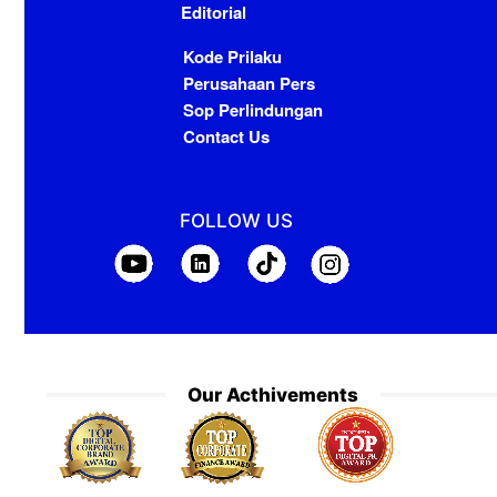
Editorial
Kode Prilaku
Perusahaan Pers
Sop Perlindungan
Contact Us
FOLLOW US
Our Acthivements