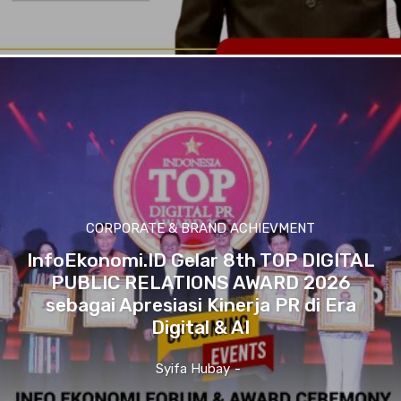
CORPORATE & BRAND ACHIEVMENT
InfoEkonomi.ID Gelar 8th TOP DIGITAL
PUBLIC RELATIONS AWARD 2026
sebagai Apresiasi Kinerja PR di Era
Digital & AI
Syifa Hubay
-