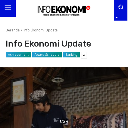
Beranda
Info Ekonomi Update
Info Ekonomi Update
Achievement
Award Schedule
Banking
CSR