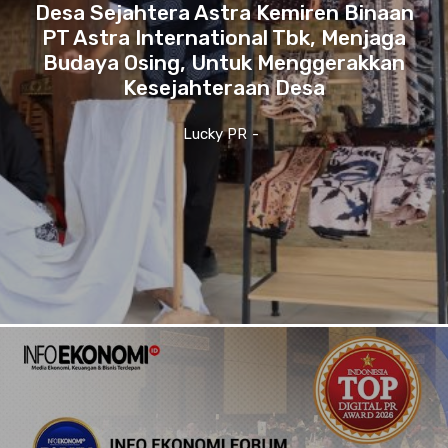
Desa Sejahtera Astra Kemiren Binaan
PT Astra International Tbk, Menjaga
Budaya Osing, Untuk Menggerakkan
Kesejahteraan Desa
Lucky PR
-