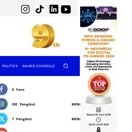
POLITICS
AWARD SCHEDULE
0
Fans
SUKA
392
Pengikut
MENGIKUTI
7
Pengikut
MENGIKUTI