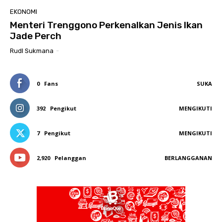
EKONOMI
Menteri Trenggono Perkenalkan Jenis Ikan
Jade Perch
RudI Sukmana
-
0
Fans
SUKA
392
Pengikut
MENGIKUTI
7
Pengikut
MENGIKUTI
2,920
Pelanggan
BERLANGGANAN