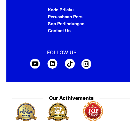
Kode Prilaku
Perusahaan Pers
Sop Perlindungan
Contact Us
FOLLOW US
Our Acthivements