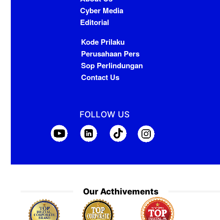
Cyber Media
Editorial
Kode Prilaku
Perusahaan Pers
Sop Perlindungan
Contact Us
FOLLOW US
Our Acthivements