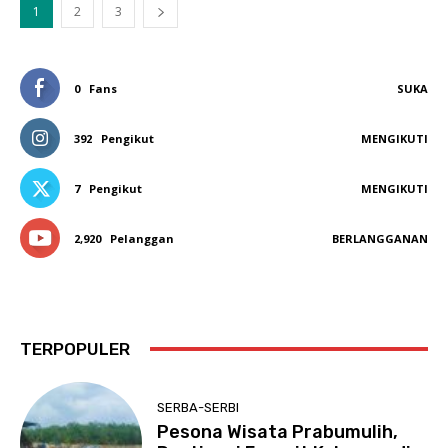
1
2
3
0
Fans
SUKA
392
Pengikut
MENGIKUTI
7
Pengikut
MENGIKUTI
2,920
Pelanggan
BERLANGGANAN
TERPOPULER
SERBA-SERBI
Pesona Wisata Prabumulih,