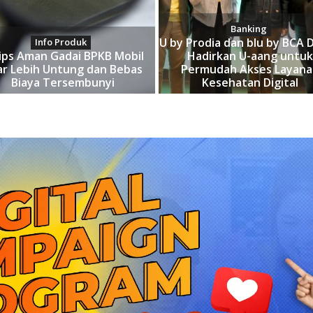
Banking
U by Prodia dan blu by BCA D
Info Produk
ips Aman Gadai BPKB Mobil
Hadirkan U-aang untu
ar Lebih Untung dan Bebas
Permudah Akses Layan
Biaya Tersembunyi
Kesehatan Digital