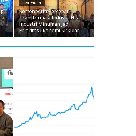
GOVERNMENT
up
Kemenperin Percepat
bal
Transformasi Industri Hijau,
Industri Minuman Jadi
Prioritas Ekonomi Sirkular