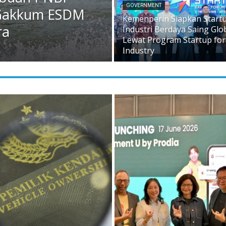
GOVERNMENT
n Gakkum ESDM
Kemenperin Siapkan Start
ra
Industri Berdaya Saing Glo
Lewat Program Startup for
Industry