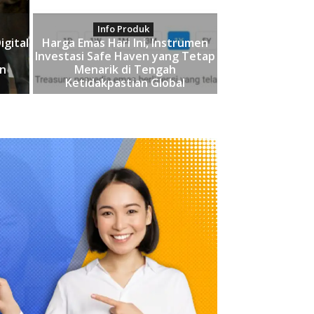
Info Produk
igital
Harga Emas Hari Ini, Instrumen
k
Investasi Safe Haven yang Tetap
an
Menarik di Tengah
Ketidakpastian Global