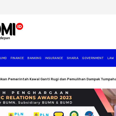
BUMD
FINANCE
BANKING
INSURANCE
SHARIA
GOVERNMENT
⁠LAW
tartup Industri Berdaya Saing Global Lewat Program Startup for 