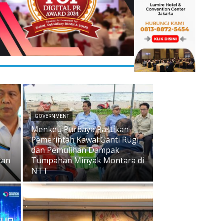
GOVERNMENT
Menkeu Purbaya Pastikan
Pemerintah Kawal Ganti Rugi
dan Pemulihan Dampak
kan
Tumpahan Minyak Montara di
NTT