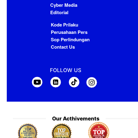
Cyber Media
Editorial
Kode Prilaku
Perusahaan Pers
Sop Perlindungan
Contact Us
FOLLOW US
Our Acthivements