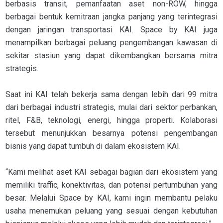
berbasis transit, pemanfaatan aset non-ROW, hingga
berbagai bentuk kemitraan jangka panjang yang terintegrasi
dengan jaringan transportasi KAI. Space by KAI juga
menampilkan berbagai peluang pengembangan kawasan di
sekitar stasiun yang dapat dikembangkan bersama mitra
strategis.
Saat ini KAI telah bekerja sama dengan lebih dari 99 mitra
dari berbagai industri strategis, mulai dari sektor perbankan,
ritel, F&B, teknologi, energi, hingga properti. Kolaborasi
tersebut menunjukkan besarnya potensi pengembangan
bisnis yang dapat tumbuh di dalam ekosistem KAI.
“Kami melihat aset KAI sebagai bagian dari ekosistem yang
memiliki traffic, konektivitas, dan potensi pertumbuhan yang
besar. Melalui Space by KAI, kami ingin membantu pelaku
usaha menemukan peluang yang sesuai dengan kebutuhan