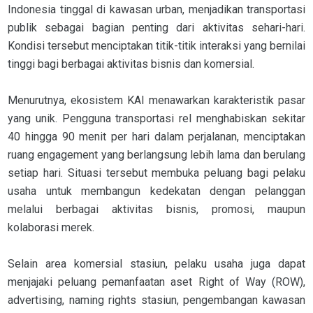
Indonesia tinggal di kawasan urban, menjadikan transportasi
publik sebagai bagian penting dari aktivitas sehari-hari.
Kondisi tersebut menciptakan titik-titik interaksi yang bernilai
tinggi bagi berbagai aktivitas bisnis dan komersial.
Menurutnya, ekosistem KAI menawarkan karakteristik pasar
yang unik. Pengguna transportasi rel menghabiskan sekitar
40 hingga 90 menit per hari dalam perjalanan, menciptakan
ruang engagement yang berlangsung lebih lama dan berulang
setiap hari. Situasi tersebut membuka peluang bagi pelaku
usaha untuk membangun kedekatan dengan pelanggan
melalui berbagai aktivitas bisnis, promosi, maupun
kolaborasi merek.
Selain area komersial stasiun, pelaku usaha juga dapat
menjajaki peluang pemanfaatan aset Right of Way (ROW),
advertising, naming rights stasiun, pengembangan kawasan