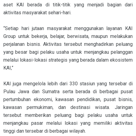
aset KAI berada di titik-titik yang menjadi bagian dari
aktivitas masyarakat sehari-hari.
“Setiap hari jutaan masyarakat menggunakan layanan KAI
Group untuk bekerja, belajar, berwisata, maupun melakukan
perjalanan bisnis. Aktivitas tersebut menghadirkan peluang
yang besar bagi pelaku usaha untuk menjangkau pelanggan
melalui lokasi-lokasi strategis yang berada dalam ekosistem
KAI,”
KAI juga mengelola lebih dari 330 stasiun yang tersebar di
Pulau Jawa dan Sumatra serta berada di berbagai pusat
pertumbuhan ekonomi, kawasan pendidikan, pusat bisnis,
kawasan permukiman, dan destinasi wisata. Jaringan
tersebut memberikan peluang bagi pelaku usaha untuk
menjangkau pasar melalui lokasi yang memiliki aktivitas
tinggi dan tersebar di berbagai wilayah.