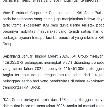
bisnisnya melalui akses yang lebih mudah dan terintegrasi,”
Vice President Corporate Communication KAI Anne Purba
pada kesempatan yang sama juga menjelaskan bahwa daya
tarik utama ekosistem KAI bagi dunia usaha terletak pada
besarnya mobilitas masyarakat yang terjadi setiap hari di
berbagai layanan transportasi berbasis rel yang dikelola KAI
Group.
Sepanjang Januari hingga Maret 2026, KAI Group melayani
128.055.072 pelanggan, meningkat 9,97% dibanding periode
yang sama tahun 2025 sebanyak 116.451.006 pelanggan.
Angka tersebut setara dengan rata-rata lebih dari 1,4 juta
pelanggan setiap hari yang beraktivitas di dalam ekosistem
transportasi KAI Group.
“KAI Group melayani lebih dari 128 juta pelanggan hanya
dalam tiga bulan pertama tahun 2026. Angka ini menunjukkan