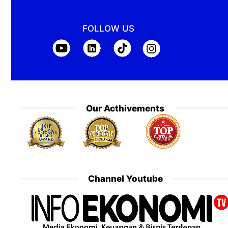
FOLLOW US
Our Acthivements
Channel Youtube