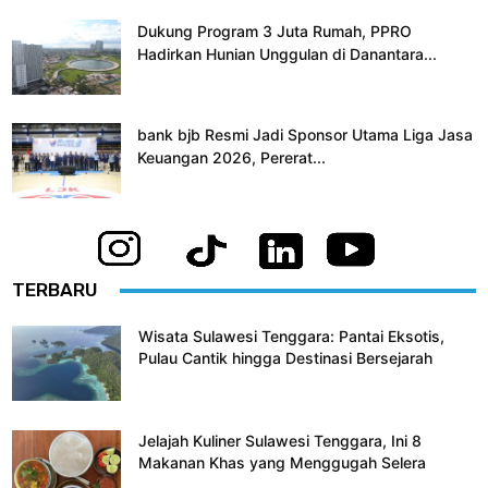
Dukung Program 3 Juta Rumah, PPRO
Hadirkan Hunian Unggulan di Danantara...
bank bjb Resmi Jadi Sponsor Utama Liga Jasa
Keuangan 2026, Pererat...
TERBARU
Wisata Sulawesi Tenggara: Pantai Eksotis,
Pulau Cantik hingga Destinasi Bersejarah
Jelajah Kuliner Sulawesi Tenggara, Ini 8
Makanan Khas yang Menggugah Selera