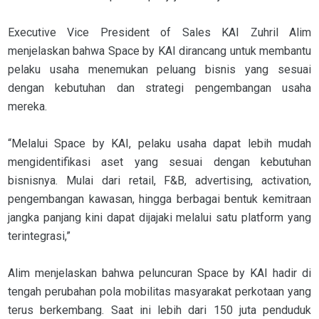
Executive Vice President of Sales KAI Zuhril Alim
menjelaskan bahwa Space by KAI dirancang untuk membantu
pelaku usaha menemukan peluang bisnis yang sesuai
dengan kebutuhan dan strategi pengembangan usaha
mereka.
“Melalui Space by KAI, pelaku usaha dapat lebih mudah
mengidentifikasi aset yang sesuai dengan kebutuhan
bisnisnya. Mulai dari retail, F&B, advertising, activation,
pengembangan kawasan, hingga berbagai bentuk kemitraan
jangka panjang kini dapat dijajaki melalui satu platform yang
terintegrasi,”
Alim menjelaskan bahwa peluncuran Space by KAI hadir di
tengah perubahan pola mobilitas masyarakat perkotaan yang
terus berkembang. Saat ini lebih dari 150 juta penduduk