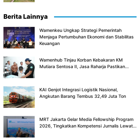
Berita Lainnya
Wamenkeu Ungkap Strategi Pemerintah
Menjaga Pertumbuhan Ekonomi dan Stabilitas
Keuangan
Wamenhub Tinjau Korban Kebakaran KM
Mutiara Sentosa II, Jasa Raharja Pastikan...
KAI Genjot Integrasi Logistik Nasional,
Angkutan Barang Tembus 32,49 Juta Ton
MRT Jakarta Gelar Media Fellowship Program
2026, Tingkatkan Kompetensi Jurnalis Lewat...