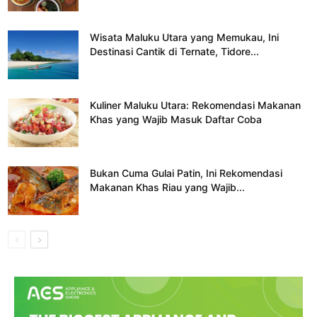
Wisata Maluku Utara yang Memukau, Ini
Destinasi Cantik di Ternate, Tidore...
Kuliner Maluku Utara: Rekomendasi Makanan
Khas yang Wajib Masuk Daftar Coba
Bukan Cuma Gulai Patin, Ini Rekomendasi
Makanan Khas Riau yang Wajib...