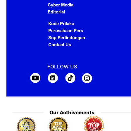
Cyber Media
Editorial
Kode Prilaku
Perusahaan Pers
Sop Perlindungan
Contact Us
FOLLOW US
Our Acthivements