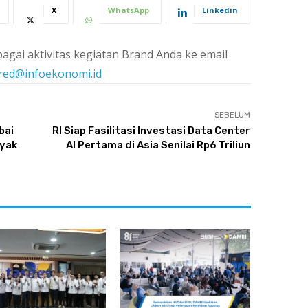
X
WhatsApp
Linkedin
agai aktivitas kegiatan Brand Anda ke email
red@infoekonomi.id
SEBELUM
bai
RI Siap Fasilitasi Investasi Data Center
nyak
AI Pertama di Asia Senilai Rp6 Triliun