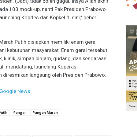
den. (Jadi) tidak boleh gagal. Insya Allah akhir
 ada 103 mock-up, nanti Pak Presiden Prabowo
aunching Kopdes dan Kopkel di sini,” beber
erah Putih disiapkan memiliki enam gerai
i kebutuhan masyarakat. Enam gerai tersebut
k, klinik, simpan pinjam, gudang, dan kendaraan
Juli mendatang, launching Koperasi
n diresmikan langsung oleh Presiden Prabowo.
Google News
utih
Pangan
Pangan Murah