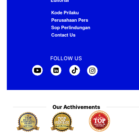
Kode Prilaku
Perusahaan Pers
Sop Perlindungan
Contact Us
FOLLOW US
Our Acthivements