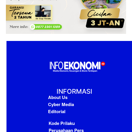
INFORMASI
About Us
Cyber Media
Editorial
Kode Prilaku
Perusahaan Pers