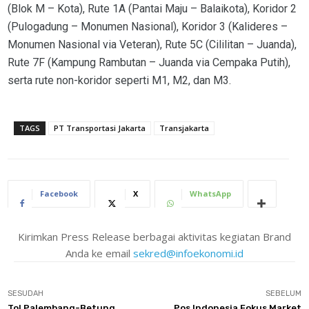
(Blok M – Kota), Rute 1A (Pantai Maju – Balaikota), Koridor 2
(Pulogadung – Monumen Nasional), Koridor 3 (Kalideres –
Monumen Nasional via Veteran), Rute 5C (Cililitan – Juanda),
Rute 7F (Kampung Rambutan – Juanda via Cempaka Putih),
serta rute non-koridor seperti M1, M2, dan M3.
TAGS
PT Transportasi Jakarta
Transjakarta
Facebook
X
WhatsApp
Kirimkan Press Release berbagai aktivitas kegiatan Brand
Anda ke email
sekred@infoekonomi.id
SESUDAH
SEBELUM
Tol Palembang-Betung
Pos Indonesia Fokus Market