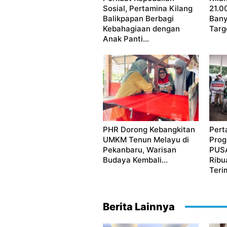
Sosial, Pertamina Kilang
21.0
Balikpapan Berbagi
Bany
Kebahagiaan dengan
Targ
Anak Panti...
PHR Dorong Kebangkitan
Pert
UMKM Tenun Melayu di
Pro
Pekanbaru, Warisan
PUSA
Budaya Kembali...
Ribu
Teri
Berita Lainnya