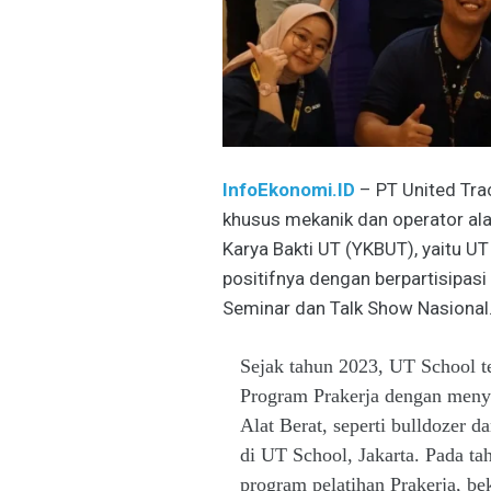
InfoEkonomi.ID
– PT United Tra
khusus mekanik dan operator al
Karya Bakti UT (YKBUT), yaitu UT
positifnya dengan berpartisipas
Seminar dan Talk Show Nasional
Sejak tahun 2023, UT School t
Program Prakerja dengan menye
Alat Berat, seperti bulldozer d
di UT School, Jakarta. Pada t
program pelatihan Prakerja, b