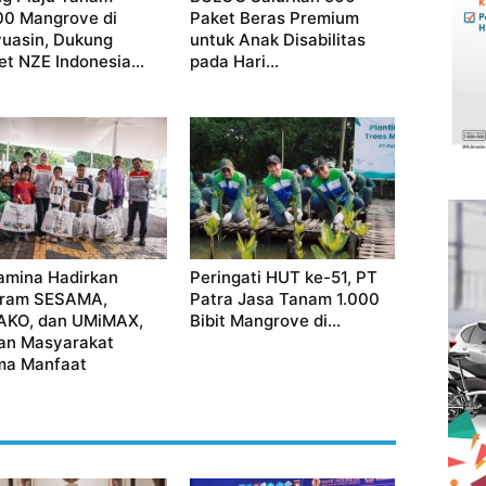
00 Mangrove di
Paket Beras Premium
uasin, Dukung
untuk Anak Disabilitas
et NZE Indonesia...
pada Hari...
amina Hadirkan
Peringati HUT ke-51, PT
gram SESAMA,
Patra Jasa Tanam 1.000
KO, dan UMiMAX,
Bibit Mangrove di...
an Masyarakat
ma Manfaat