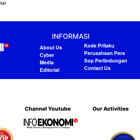
lar
INFORMASI
Kode Prilaku
About Us
Perusahaan Pers
Cyber
Sop Perlindungan
Media
Contact Us
Editorial
Channel Youtube
Our Activities