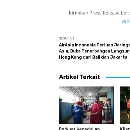
Kirimkan Press Release berb
sek
SESUDAH
AirAsia Indonesia Perluas Jaring
Asia, Buka Penerbangan Langsun
Hong Kong dari Bali dan Jakarta
Artikel Terkait
Perkuat Kepedulian
Kila