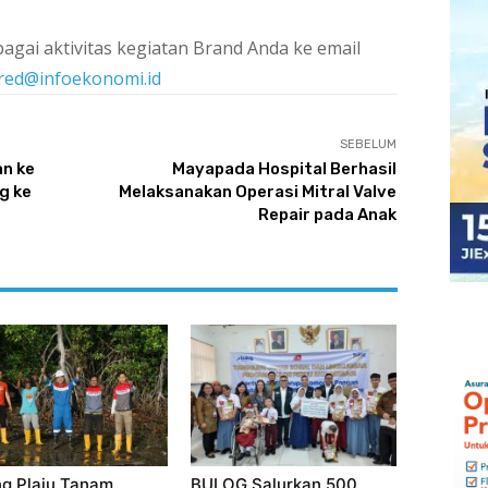
agai aktivitas kegiatan Brand Anda ke email
red@infoekonomi.id
SEBELUM
an ke
Mayapada Hospital Berhasil
g ke
Melaksanakan Operasi Mitral Valve
Repair pada Anak
ng Plaju Tanam
BULOG Salurkan 500