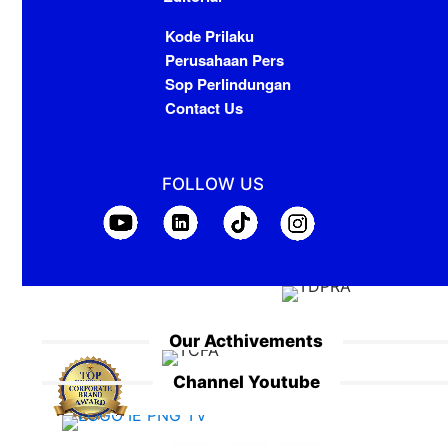
Kode Prilaku
Perusahaan Pers
Sop Perlindungan
Contact Us
FOLLOW US
Our Acthivements
Channel Youtube