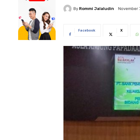
By
Rommi Jalaludin
November 7
Facebook
X