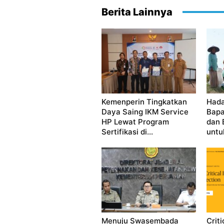
Berita Lainnya
Kemenperin Tingkatkan
Hada
Daya Saing IKM Service
Bapa
HP Lewat Program
dan 
Sertifikasi di...
untuk
Menuju Swasembada
Criti