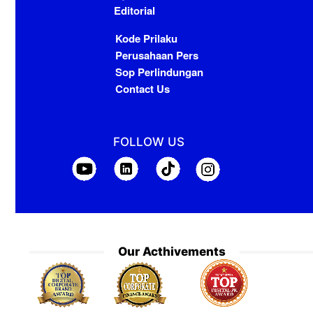
Editorial
Kode Prilaku
Perusahaan Pers
Sop Perlindungan
Contact Us
FOLLOW US
Our Acthivements